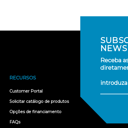
SUBS
NEWS
Receba as
diretamen
RECURSOS
introduza
(opens
Customer Portal
in
new
Solicitar catálogo de produtos
tab)
Opções de financiamento
FAQs