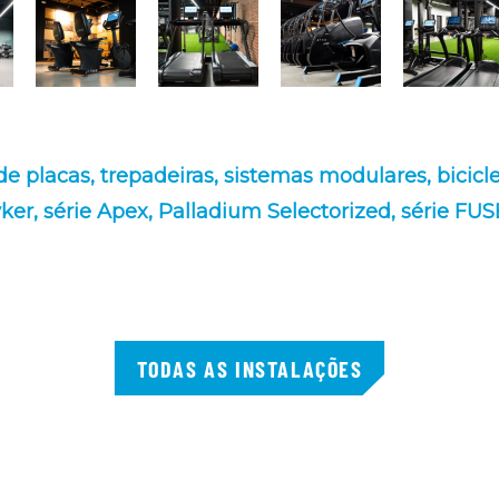
de placas,
trepadeiras,
sistemas modulares,
bicicl
ker,
série Apex,
Palladium Selectorized,
série FUS
TODAS AS INSTALAÇÕES