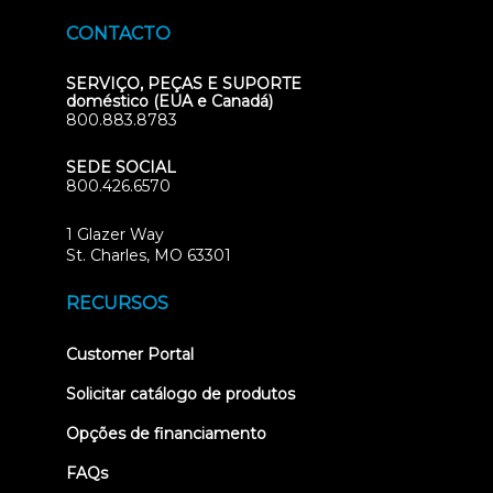
CONTACTO
SERVIÇO, PEÇAS E SUPORTE
doméstico (EUA e Canadá)
800.883.8783
SEDE SOCIAL
800.426.6570
1 Glazer Way
(opens
St. Charles, MO 63301
in
new
RECURSOS
tab)
(opens
Customer Portal
in
new
Solicitar catálogo de produtos
tab)
Opções de financiamento
FAQs