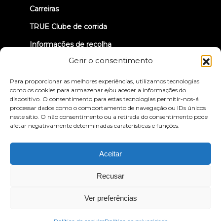
Carreiras
TRUE Clube de corrida
Informações de recolha
Gerir o consentimento
VAMOS LIGAR-NOS
Para proporcionar as melhores experiências, utilizamos tecnologias
como os cookies para armazenar e/ou aceder a informações do
dispositivo. O consentimento para estas tecnologias permitir-nos-á
processar dados como o comportamento de navegação ou IDs únicos
neste sítio. O não consentimento ou a retirada do consentimento pode
afetar negativamente determinadas caraterísticas e funções.
Política de privacidade
Termos e condições
Declaração de acessibilidade
Aceitar
© 2026 True Fitness. All Rights Reserved
Recusar
Ver preferências