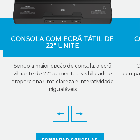
CONSOLA COM ECRÃ TÁTIL DE
C
22" UNITE
Sendo a maior opção de consola, o ecrã
C
vibrante de 22" aumenta a visibilidade e
compan
proporciona uma clareza e interatividade
inigualáveis.