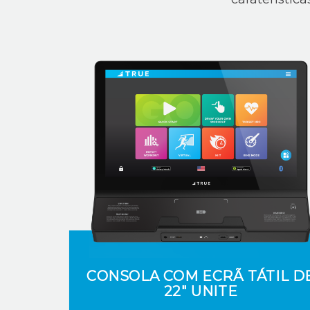
CONSOLA COM ECRÃ TÁTIL D
22" UNITE