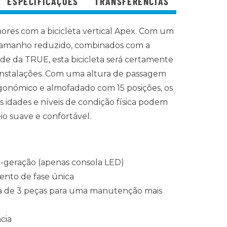
ESPECIFICAÇÕES
TRANSFERÊNCIAS
res com a bicicleta vertical Apex. Com um
 tamanho reduzido, combinados com a
ade da TRUE, esta bicicleta será certamente
 instalações. Com uma altura de passagem
gonómico e almofadado com 15 posições, os
as idades e níveis de condição física podem
io suave e confortável.
-geração (apenas consola LED)
ento de fase única
a de 3 peças
para uma manutenção mais
ncia