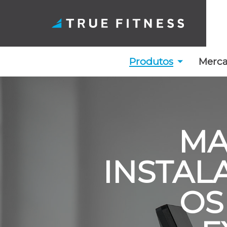
Produtos
Merc
Saltar
para
o
MA
conteúdo
INSTAL
OS