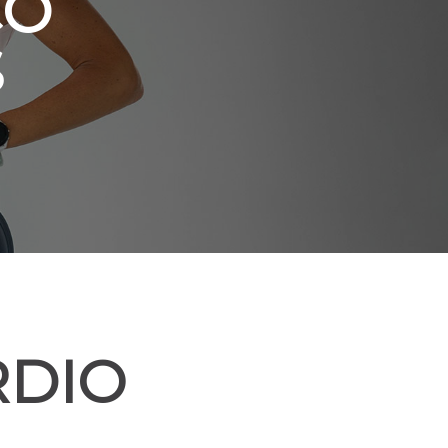
CO
S
RDIO