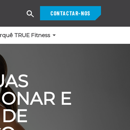
CONTACTAR-NOS
Pesquisar
rquê TRUE Fitness
UAS
IONAR E
 DE