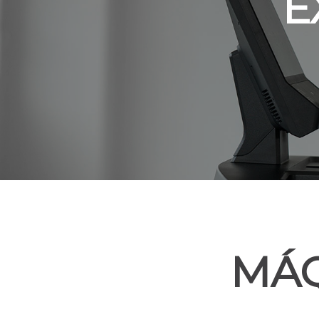
E
MÁQ