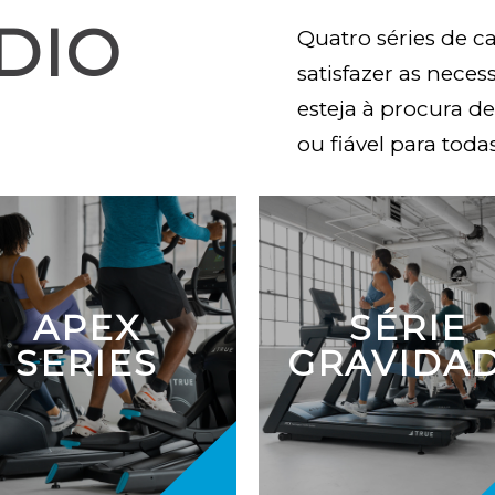
DIO
Quatro séries de c
satisfazer as neces
esteja à procura 
ou fiável para toda
APEX
SÉRIE
SERIES
GRAVIDA