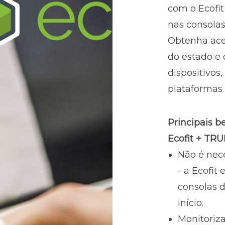
com o Ecofit
nas consolas
Obtenha ace
do estado e
dispositivos,
plataformas 
Principais b
Ecofit + TR
Não é nec
- a Ecofit
consolas d
início.
Monitoriz