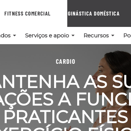
FITNESS COMERCIAL
GINÁSTICA DOMÉSTICA
ados
Serviços e apoio
Recursos
Po
CARDIO
NTENHA AS S
AÇÕES A FUNC
 PRATICANTES