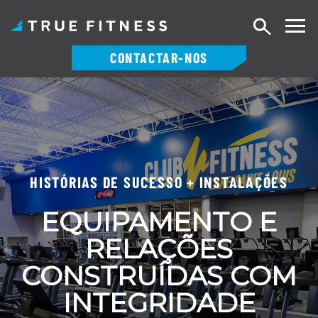
Pesquisa
CONTACTAR-NOS
Saltar
para
o
conteúdo
HISTÓRIAS DE SUCESSO + INSTALAÇÕES
EQUIPAMENTO E
RELAÇÕES
CONSTRUÍDAS COM
INTEGRIDADE