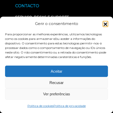
CONTACTO
SERVIÇO, PEÇAS E SUPORTE
doméstico (EUA e Canadá)
Gerir o consentimento
800.883.8783
Para proporcionar as melhores experiências, utilizamos tecnologias
SEDE SOCIAL
como os cookies para armazenar e/ou aceder a informações do
800.426.6570
dispositivo. O consentimento para estas tecnologias permitir-nos-á
processar dados como o comportamento de navegação ou IDs únicos
1 Glazer Way
neste sítio. O não consentimento ou a retirada do consentimento pode
(opens
St. Charles, MO 63301
afetar negativamente determinadas caraterísticas e funções.
in
new
RECURSOS
tab)
Aceitar
(opens
Customer Portal
Recusar
in
new
Solicitar catálogo de produtos
tab)
Ver preferências
Opções de financiamento
Política de cookies
Política de privacidade
FAQs