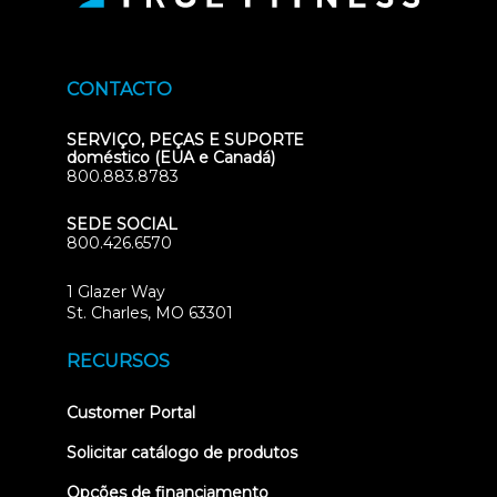
CONTACTO
SERVIÇO, PEÇAS E SUPORTE
doméstico (EUA e Canadá)
800.883.8783
SEDE SOCIAL
800.426.6570
1 Glazer Way
(opens
St. Charles, MO 63301
in
new
RECURSOS
tab)
(opens
Customer Portal
in
new
Solicitar catálogo de produtos
tab)
Opções de financiamento