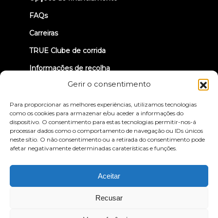
FAQs
Carreiras
TRUE Clube de corrida
Informações de recolha
Gerir o consentimento
VAMOS LIGAR-NOS
Para proporcionar as melhores experiências, utilizamos tecnologias
como os cookies para armazenar e/ou aceder a informações do
dispositivo. O consentimento para estas tecnologias permitir-nos-á
processar dados como o comportamento de navegação ou IDs únicos
neste sítio. O não consentimento ou a retirada do consentimento pode
afetar negativamente determinadas caraterísticas e funções.
Política de privacidade
Termos e condições
Declaração de acessibilidade
Aceitar
© 2026 True Fitness. All Rights Reserved
Recusar