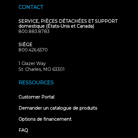
CONTACT
SERVICE, PIÈCES DÉTACHÉES ET SUPPORT
domestique (États-Unis et Canada)
800.883.8783
SIÈGE
800.426.6570
1 Glazer Way
(opens
St. Charles, MO 63301
in
new
RESSOURCES
tab)
(opens
Customer Portal
in
new
Demander un catalogue de produits
tab)
Options de financement
FAQ