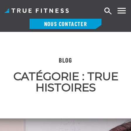
Recherch
NOUS CONTACTER
Skip
to
content
BLOG
CATÉGORIE :
TRUE
HISTOIRES