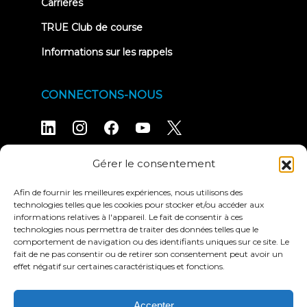
Carrières
TRUE Club de course
Informations sur les rappels
CONNECTONS-NOUS
Gérer le consentement
Politique de
Conditions générales
Afin de fournir les meilleures expériences, nous utilisons des
confidentialité
d'utilisation
technologies telles que les cookies pour stocker et/ou accéder aux
Déclaration d'accessibilité
informations relatives à l'appareil. Le fait de consentir à ces
© 2026 True Fitness. All Rights Reserved
technologies nous permettra de traiter des données telles que le
comportement de navigation ou des identifiants uniques sur ce site. Le
fait de ne pas consentir ou de retirer son consentement peut avoir un
effet négatif sur certaines caractéristiques et fonctions.
Accepter