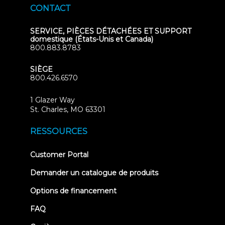
CONTACT
SERVICE, PIÈCES DÉTACHÉES ET SUPPORT
domestique (États-Unis et Canada)
800.883.8783
SIÈGE
800.426.6570
1 Glazer Way
(opens
St. Charles, MO 63301
in
new
RESSOURCES
tab)
(opens
Customer Portal
in
new
Demander un catalogue de produits
tab)
Options de financement
FAQ