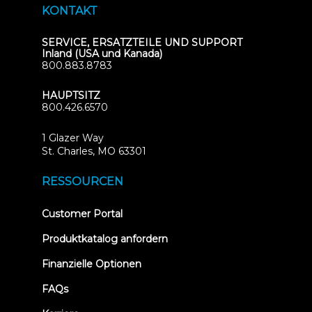
KONTAKT
SERVICE, ERSATZTEILE UND SUPPORT
Inland (USA und Kanada)
800.883.8783
HAUPTSITZ
800.426.6570
1 Glazer Way
(opens
St. Charles, MO 63301
in
new
RESSOURCEN
tab)
(opens
Customer Portal
in
new
Produktkatalog anfordern
tab)
Finanzielle Optionen
FAQs