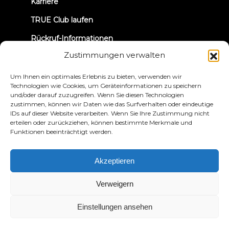
Karriere
TRUE Club laufen
Rückruf-Informationen
Zustimmungen verwalten
VERBINDEN WIR UNS
Um Ihnen ein optimales Erlebnis zu bieten, verwenden wir
Technologien wie Cookies, um Geräteinformationen zu speichern
und/oder darauf zuzugreifen. Wenn Sie diesen Technologien
zustimmen, können wir Daten wie das Surfverhalten oder eindeutige
IDs auf dieser Website verarbeiten. Wenn Sie Ihre Zustimmung nicht
erteilen oder zurückziehen, können bestimmte Merkmale und
Funktionen beeinträchtigt werden.
Datenschutzbestimmungen
Bedingungen und
Konditionen
Erklärung zur Zugänglichkeit
Akzeptieren
© 2026 True Fitness. All Rights Reserved
Verweigern
Einstellungen ansehen