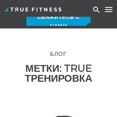
Поиск
СВЯЖИТЕСЬ С
НАМИ
Перейти
к
содержанию
БЛОГ
МЕТКИ:
TRUE
ТРЕНИРОВКА