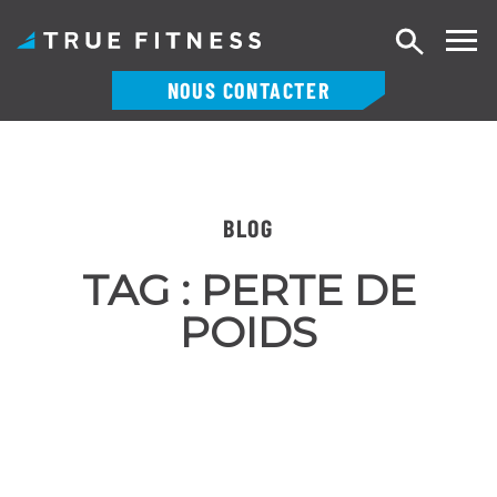
Recherch
NOUS CONTACTER
Skip
to
content
BLOG
TAG :
PERTE DE
POIDS