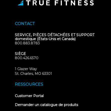
CONTACT
SERVICE, PIÈCES DÉTACHÉES ET SUPPORT
domestique (États-Unis et Canada)
800.883.8783
SIÈGE
800.426.6570
1 Glazer Way
(opens
St. Charles, MO 63301
in
new
RESSOURCES
tab)
(opens
Customer Portal
in
new
Demander un catalogue de produits
tab)