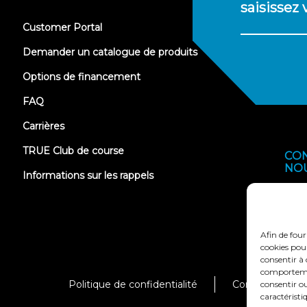
saisissez
(opens
Customer Portal
in
new
Demander un catalogue de produits
tab)
Options de financement
FAQ
Carrières
TRUE Club de course
CO
NO
Informations sur les rappels
Afin de four
cookies pour
consentir à 
comportement
Politique de confidentialité
Conditions génér
consentir ou
caractéristi