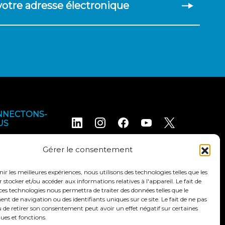
 votre adresse électronique
NNECTONS-
US
Gérer le consentement
nir les meilleures expériences, nous utilisons des technologies telles que les
 stocker et/ou accéder aux informations relatives à l'appareil. Le fait de
ces technologies nous permettra de traiter des données telles que le
 de navigation ou des identifiants uniques sur ce site. Le fait de ne pas
ales d'utilisation
Déclaration d'accessibilité
 de retirer son consentement peut avoir un effet négatif sur certaines
ques et fonctions.