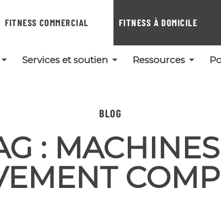
FITNESS COMMERCIAL
FITNESS À DOMICILE
Services et soutien
Ressources
Po
BLOG
AG :
MACHINES
EMENT COMP