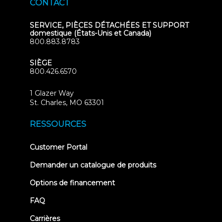
CONTACT
SERVICE, PIÈCES DÉTACHÉES ET SUPPORT
domestique (États-Unis et Canada)
800.883.8783
SIÈGE
800.426.6570
1 Glazer Way
(opens
St. Charles, MO 63301
in
new
RESSOURCES
tab)
(opens
Customer Portal
in
new
Demander un catalogue de produits
tab)
Options de financement
FAQ
Carrières