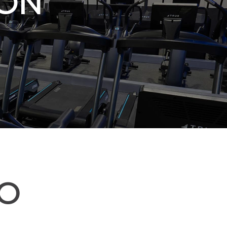
CON
TO