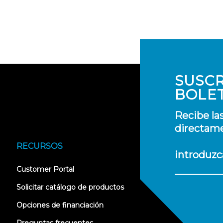
SUSCR
BOLE
Recibe la
directame
RECURSOS
introduzc
(opens
Customer Portal
in
new
Solicitar catálogo de productos
tab)
Opciones de financiación