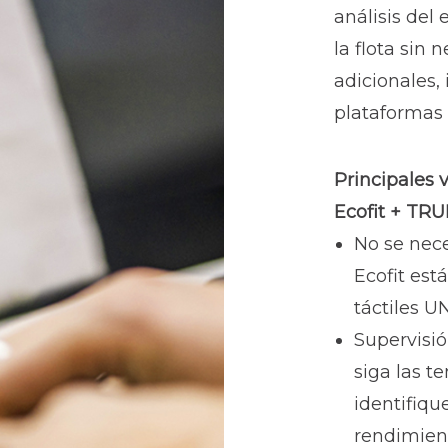
análisis del
la flota sin 
adicionales, 
plataformas 
Principales 
Ecofit + TR
No se nece
Ecofit est
táctiles U
Supervisió
siga las t
identifiqu
rendimient