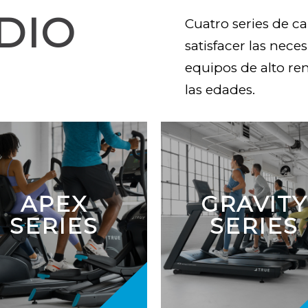
DIO
Cuatro series de c
satisfacer las nece
equipos de alto re
las edades.
APEX
GRAVITY
SERIES
SERIES