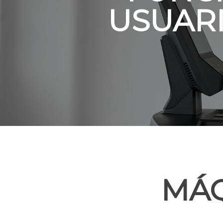
USUAR
MÁQ