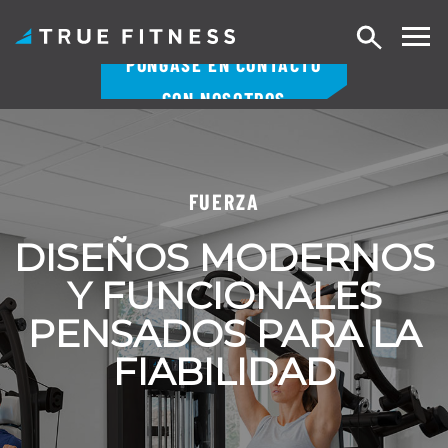
Buscar
PÓNGASE EN CONTACTO
en
CON NOSOTROS
Ir
al
contenido
FUERZA
DISEÑOS MODERNOS
Y FUNCIONALES
PENSADOS PARA LA
FIABILIDAD