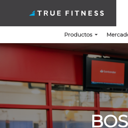
Productos
Mercad
Ir
al
contenido
BOS