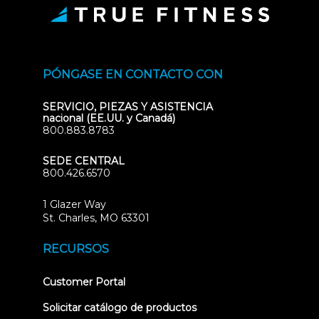
PÓNGASE EN CONTACTO CON
SERVICIO, PIEZAS Y ASISTENCIA
nacional (EE.UU. y Canadá)
800.883.8783
SEDE CENTRAL
800.426.6570
1 Glazer Way
(opens
St. Charles, MO 63301
in
new
RECURSOS
tab)
(opens
Customer Portal
in
new
Solicitar catálogo de productos