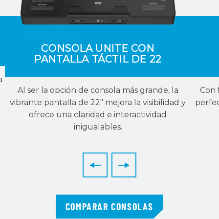
CONSOLA UNITE CON
PANTALLA TÁCTIL DE 22
a
Al ser la opción de consola más grande, la
Con 
vibrante pantalla de 22″ mejora la visibilidad y
perfec
ofrece una claridad e interactividad
inigualables.
COMPARAR CONSOLAS