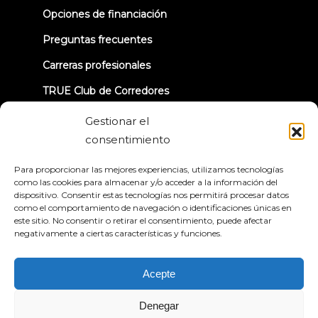
tab)
Opciones de financiación
Preguntas frecuentes
Carreras profesionales
TRUE Club de Corredores
Información sobre la retirada
Gestionar el
consentimiento
CONECTÉMONOS
Para proporcionar las mejores experiencias, utilizamos tecnologías
como las cookies para almacenar y/o acceder a la información del
dispositivo. Consentir estas tecnologías nos permitirá procesar datos
como el comportamiento de navegación o identificaciones únicas en
este sitio. No consentir o retirar el consentimiento, puede afectar
negativamente a ciertas características y funciones.
Política de privacidad
Condiciones generales
Declaración de accesibilidad
Acepte
© 2026 True Fitness. All Rights Reserved
Denegar