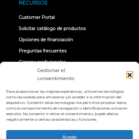
new
RECURSOS
tab)
(opens
Customer Portal
in
new
Solicitar catálogo de productos
tab)
Opciones de financiación
Preguntas frecuentes
Carreras profesionales
Gestionar el
TRUE Club de Corredores
consentimiento
Información sobre la retirada
Para proporcionar las mejores experiencias, utilizamos tecnologías
como las cookies para almacenar y/o acceder a la información del
dispositivo. Consentir estas tecnologías nos permitirá procesar datos
CONECTÉMONOS
como el comportamiento de navegación o identificaciones únicas en
este sitio. No consentir o retirar el consentimiento, puede afectar
negativamente a ciertas características y funciones.
Acepte