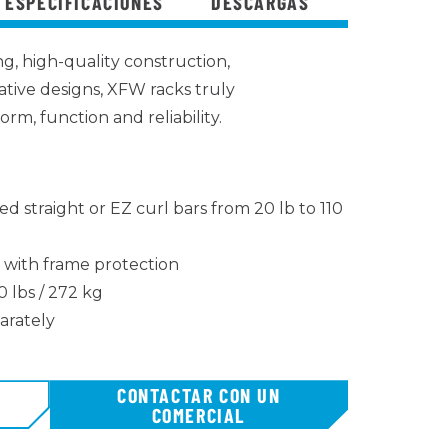
ESPECIFICACIONES
DESCARGAS
g, high-quality construction,
tive designs, XFW racks truly
orm, function and reliability.
ed straight or EZ curl bars from 20 lb to 110
 with frame protection
 lbs / 272 kg
arately
CONTACTAR CON UN
COMERCIAL