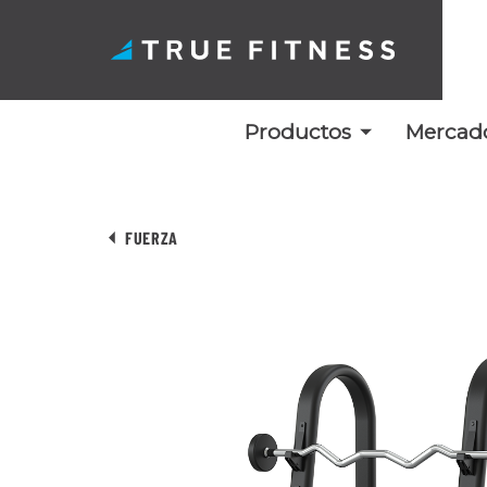
Productos
Mercad
Ir
al
FUERZA
contenido