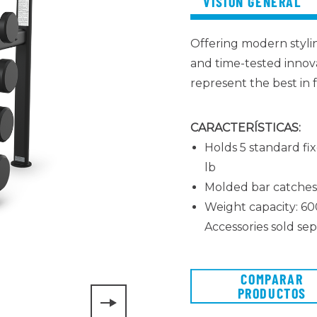
VISIÓN GENERAL
Offering modern stylin
and time-tested innova
represent the best in f
CARACTERÍSTICAS:
Holds 5 standard fix
lb
Molded bar catches
Weight capacity: 600
Accessories sold sep
COMPARAR
PRODUCTOS