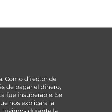
a. Como director de
Realmente creo
 de pagar el dinero,
claro con el 
ta fue insuperable. Se
asociación c
e nos explicara la
 tuvimos durante la