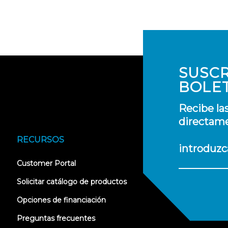
SUSCR
BOLE
Recibe la
directame
RECURSOS
introduzc
(opens
Customer Portal
in
new
Solicitar catálogo de productos
tab)
Opciones de financiación
Preguntas frecuentes