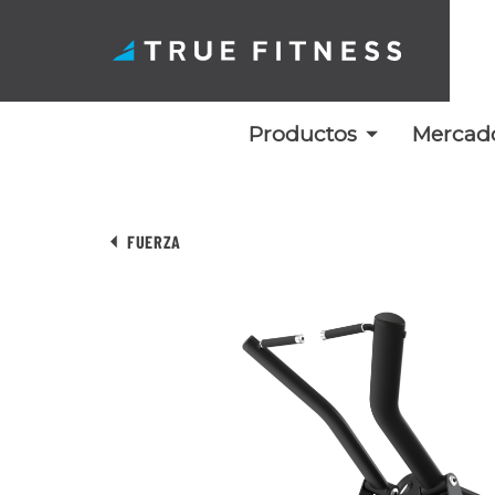
Productos
Mercad
Ir
al
FUERZA
contenido