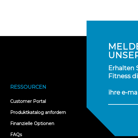
MELDE
UNSE
Erhalten 
Fitness d
RESSOURCEN
ihre e-ma
(opens
Customer Portal
in
new
Produktkatalog anfordern
tab)
Finanzielle Optionen
FAQs