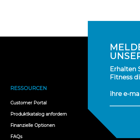
MELDE
UNSE
Erhalten 
Fitness d
RESSOURCEN
ihre e-ma
(opens
Customer Portal
in
new
Produktkatalog anfordern
tab)
Finanzielle Optionen
FAQs