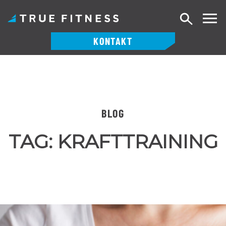
Suche
KONTAKT
Zum
Inhalt
springen
BLOG
TAG:
KRAFTTRAINING