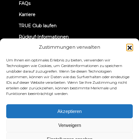
FAQs
Karriere
TRUE Club laufen
Rückruf-Informationen
Zustimmungen verwalten
VERBINDEN WIR UNS
Um Ihnen ein optimales Erlebnis zu bieten, verwenden wir
Technologien wie Cookies, um Geräteinformationen zu speichern
und/oder darauf zuzugreifen. Wenn Sie diesen Technologien
zustimmen, können wir Daten wie das Surfverhalten oder eindeutige
IDs auf dieser Website verarbeiten. Wenn Sie Ihre Zustimmung nicht
erteilen oder zurückziehen, können bestimmte Merkmale und
Funktionen beeinträchtigt werden.
Datenschutzbestimmungen
Bedingungen und
Konditionen
Erklärung zur Zugänglichkeit
Akzeptieren
© 2026 True Fitness. All Rights Reserved
Verweigern