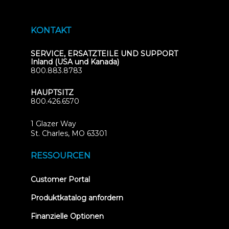
KONTAKT
SERVICE, ERSATZTEILE UND SUPPORT
Inland (USA und Kanada)
800.883.8783
HAUPTSITZ
800.426.6570
1 Glazer Way
(opens
St. Charles, MO 63301
in
new
RESSOURCEN
tab)
(opens
Customer Portal
in
new
Produktkatalog anfordern
tab)
Finanzielle Optionen