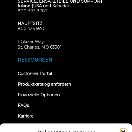
SERVICE, ERSATZTEILE UND SUPPORT
Inland (USA und Kanada)
800.883.8783
HAUPTSITZ
800.426.6570
1 Glazer Way
(opens
St. Charles, MO 63301
in
new
RESSOURCEN
tab)
(opens
Customer Portal
in
new
Produktkatalog anfordern
tab)
Finanzielle Optionen
FAQs
Karriere
TRUE Club laufen
Zustimmungen verwalten