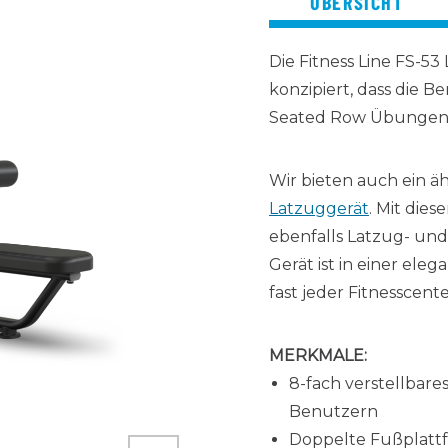
ÜBERSICHT
Die Fitness Line FS-5
konzipiert, dass die 
Seated Row Übungen
Wir bieten auch ein äh
Latzuggerät
. Mit die
ebenfalls Latzug- un
Gerät ist in einer ele
fast jeder Fitnesscent
MERKMALE:
8-fach verstellbare
Benutzern
Doppelte Fußplatt