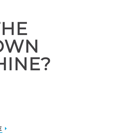
THE
DOWN
HINE?
E