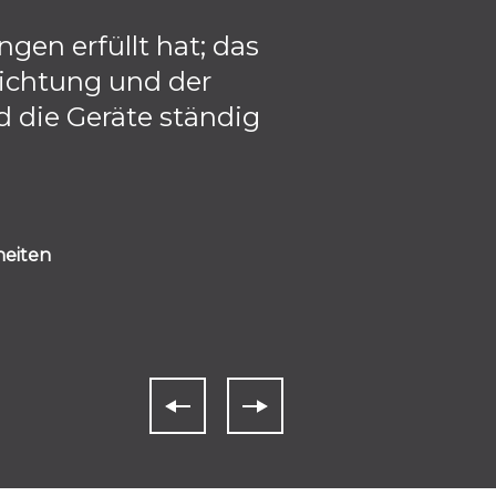
gen erfüllt hat; das
Einer de
ichtung und der
Fitnessstudios
d die Geräte ständig
passiert.
Programmierung 
der die Geräte 
Es ist sehr wic
heiten