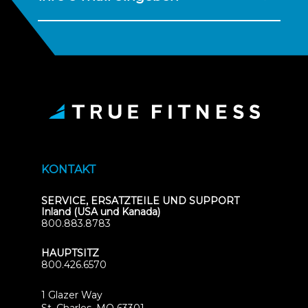
KONTAKT
SERVICE, ERSATZTEILE UND SUPPORT
Inland (USA und Kanada)
800.883.8783
HAUPTSITZ
800.426.6570
1 Glazer Way
(opens
St. Charles, MO 63301