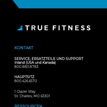
KONTAKT
SERVICE, ERSATZTEILE UND SUPPORT
Inland (USA und Kanada)
800.883.8783
HAUPTSITZ
800.426.6570
1 Glazer Way
(opens
St. Charles, MO 63301
in
new
RESSOURCEN