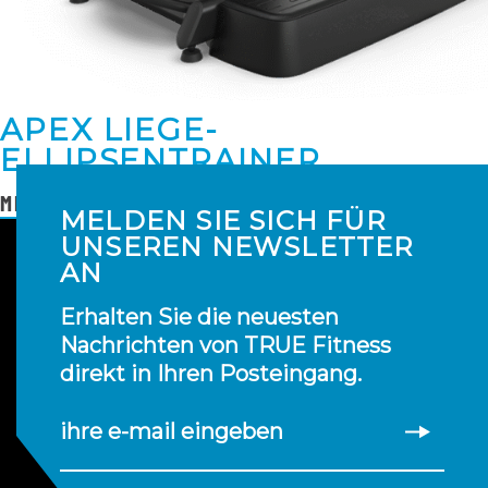
APEX LIEGE-
ELLIPSENTRAINER
MEHR LESEN
MELDEN SIE SICH FÜR
UNSEREN NEWSLETTER
AN
Erhalten Sie die neuesten
Nachrichten von TRUE Fitness
direkt in Ihren Posteingang.
ihre e-mail eingeben