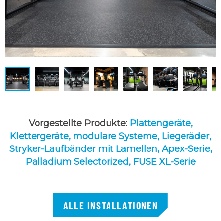
Vorgestellte Produkte:
Plattengeräte,
Klettergeräte,
modulare Systeme,
Liegeräder,
Stryker-Laufbänder mit Lamellen,
Apex-Serie,
Palladium Selectorized,
FUSE XL-Serie
ALLE INSTALLATIONEN