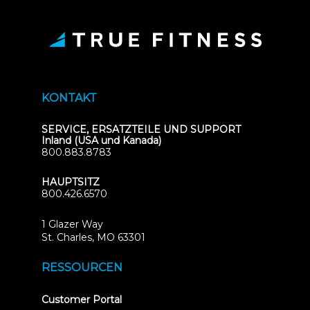
KONTAKT
SERVICE, ERSATZTEILE UND SUPPORT
Inland (USA und Kanada)
800.883.8783
HAUPTSITZ
800.426.6570
1 Glazer Way
(opens
St. Charles, MO 63301
in
new
RESSOURCEN
tab)
(opens
Customer Portal