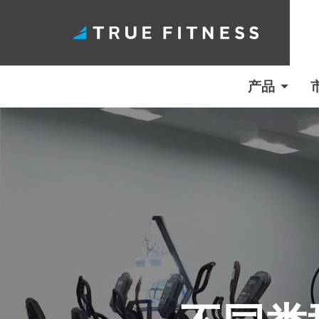
产品
跳
至
内
容