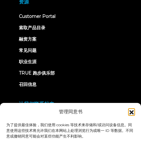
资源
tab)
(opens
Customer Portal
in
new
索取产品目录
tab)
融资方案
常见问题
职业生涯
TRUE 跑步俱乐部
召回信息
让我们联系起来
管理同意书
为了提供最佳体验，我们使用 cookies 等技术来存储和/或访问设备信息。同
意使用这些技术将允许我们在本网站上处理浏览行为或唯一 ID 等数据。不同
意或撤销同意可能会对某些功能产生不利影响。