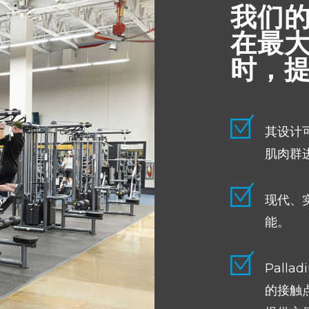
我们
在最
时，
其设计
肌肉群
现代、
能。
Pall
的接触