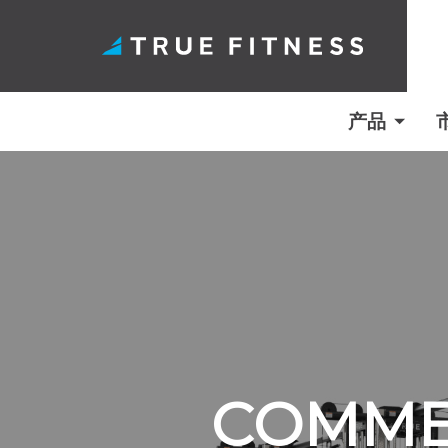
产品
跳
至
内
容
COMMER