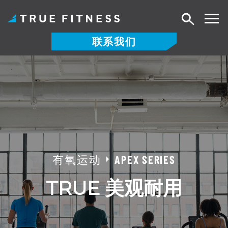
搜
索
联系我们
跳
至
内
容
有氧运动
APEX SERIES
TRUE 美观耐用