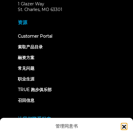
1 Glazer Way
(opens
St. Charles, MO 63301
in
new
资源
tab)
(opens
Customer Portal
in
new
索取产品目录
tab)
融资方案
常见问题
职业生涯
TRUE 跑步俱乐部
召回信息
让我们联系起来
管理同意书