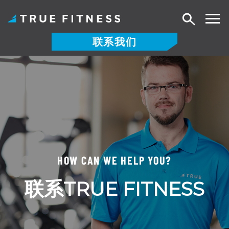
搜
索
联系我们
跳
至
内
容
HOW CAN WE HELP YOU?
联系TRUE FITNESS