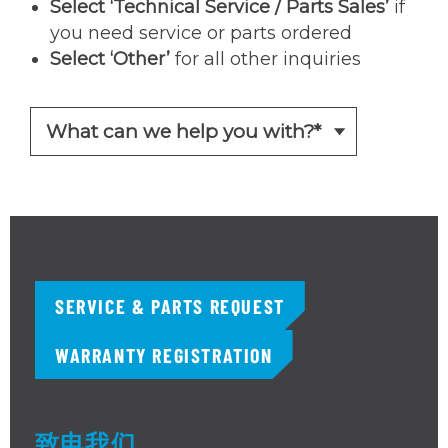
Select ‘Technical Service / Parts Sales’
if
you need service or parts ordered
Select ‘Other’
for all other inquiries
SERVICE & PARTS REQUEST
WARRANTY REGISTRATION
致电我们