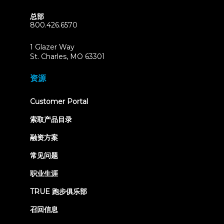
总部
800.426.6570
1 Glazer Way
(opens
St. Charles, MO 63301
in
new
资源
tab)
(opens
Customer Portal
in
new
索取产品目录
tab)
融资方案
常见问题
职业生涯
TRUE 跑步俱乐部
召回信息