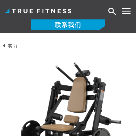
搜
索
联系我们
跳
至
实力
内
容