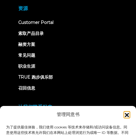
in
new
资源
tab)
(opens
Customer Portal
in
new
索取产品目录
tab)
融资方案
常见问题
职业生涯
TRUE 跑步俱乐部
召回信息
让我们联系起来
管理同意书
为了提供最佳体验，我们使用 cookies 等技术来存储和/或访问设备信息。同
意使用这些技术将允许我们在本网站上处理浏览行为或唯一 ID 等数据。不同