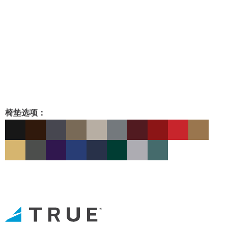
椅垫选项：