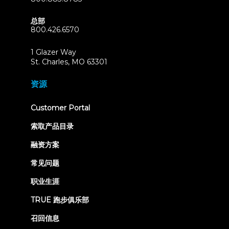
总部
800.426.6570
1 Glazer Way
(opens
St. Charles, MO 63301
in
new
资源
tab)
(opens
Customer Portal
in
new
索取产品目录
tab)
融资方案
常见问题
职业生涯
TRUE 跑步俱乐部
召回信息