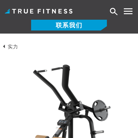
搜
索
联系我们
跳
至
实力
内
容