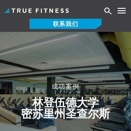
搜
索
联系我们
跳
至
内
容
成功案例
林登伍德大学
密苏里州圣查尔斯