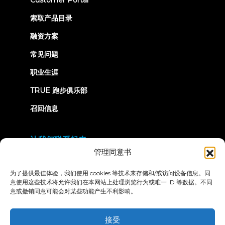
Customer Portal
in
new
索取产品目录
tab)
融资方案
常见问题
职业生涯
TRUE 跑步俱乐部
召回信息
让我们联系起来
管理同意书
为了提供最佳体验，我们使用 cookies 等技术来存储和/或访问设备信息。同
意使用这些技术将允许我们在本网站上处理浏览行为或唯一 ID 等数据。不同
意或撤销同意可能会对某些功能产生不利影响。
隐私政策
条款和条件
无障碍声明
接受