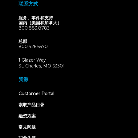
联系方式
服务、零件和支持
国内（美国和加拿大）
800.883.8783
总部
800.426.6570
1 Glazer Way
(opens
St. Charles, MO 63301
in
new
资源
tab)
(opens
Customer Portal
in
new
索取产品目录
tab)
融资方案
常见问题
职业生涯