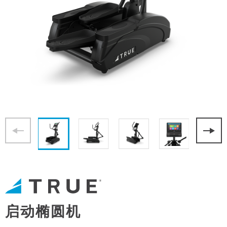
启动椭圆机