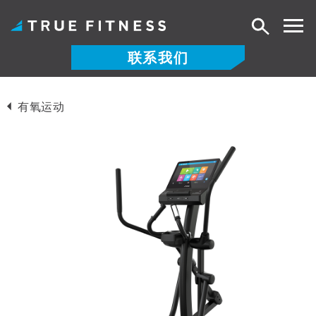
搜
索
联系我们
跳
至
有氧运动
内
容