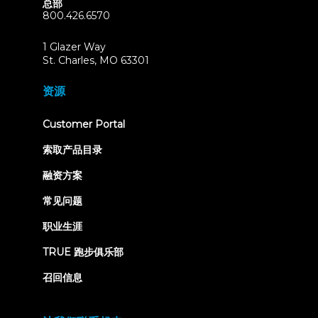
总部
800.426.6570
1 Glazer Way
(opens
St. Charles, MO 63301
in
new
资源
tab)
(opens
Customer Portal
in
new
索取产品目录
tab)
融资方案
常见问题
职业生涯
TRUE 跑步俱乐部
召回信息