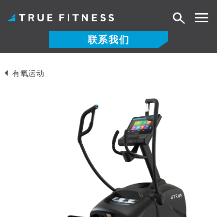
搜
索
联系我们
跳
至
有氧运动
内
容