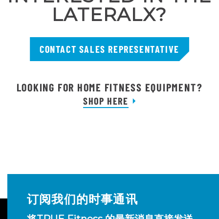
LATERALX?
CONTACT SALES REPRESENTATIVE
LOOKING FOR HOME FITNESS EQUIPMENT?
SHOP HERE
订阅我们的时事通讯
将TRUE Fitness 的最新消息直接发送