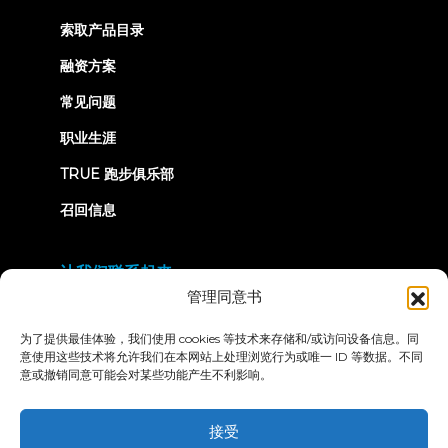
in
new
索取产品目录
tab)
融资方案
常见问题
职业生涯
TRUE 跑步俱乐部
召回信息
让我们联系起来
管理同意书
为了提供最佳体验，我们使用 cookies 等技术来存储和/或访问设备信息。同
意使用这些技术将允许我们在本网站上处理浏览行为或唯一 ID 等数据。不同
意或撤销同意可能会对某些功能产生不利影响。
隐私政策
条款和条件
无障碍声明
接受