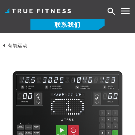
搜
索
联系我们
跳
至
有氧运动
内
容