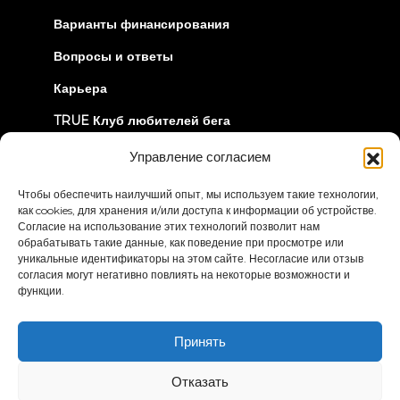
tab)
Варианты финансирования
Вопросы и ответы
Карьера
TRUE Клуб любителей бега
Информация об отзыве
Управление согласием
Чтобы обеспечить наилучший опыт, мы используем такие технологии,
ДАВАЙТЕ СОЕДИНИМСЯ
как cookies, для хранения и/или доступа к информации об устройстве.
Согласие на использование этих технологий позволит нам
обрабатывать такие данные, как поведение при просмотре или
уникальные идентификаторы на этом сайте. Несогласие или отзыв
согласия могут негативно повлиять на некоторые возможности и
функции.
Политика
Условия и положения
Принять
конфиденциальности
Заявление о доступности
Отказать
© 2026 True Fitness. All Rights Reserved