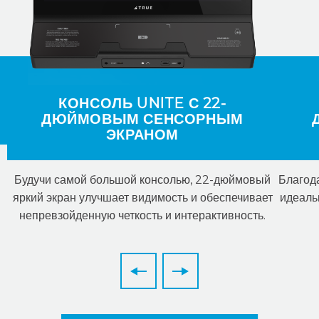
КОНСОЛЬ UNITE С 22-
ДЮЙМОВЫМ СЕНСОРНЫМ
ЭКРАНОМ
Будучи самой большой консолью, 22-дюймовый
Благод
яркий экран улучшает видимость и обеспечивает
идеаль
непревзойденную четкость и интерактивность.