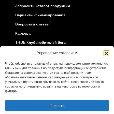
in
new
Запросить каталог продукции
tab)
Варианты финансирования
Вопросы и ответы
Карьера
TRUE Клуб любителей бега
Информация об отзыве
Управление согласием
Чтобы обеспечить наилучший опыт, мы используем такие технологии,
ДАВАЙТЕ СОЕДИНИМСЯ
как cookies, для хранения и/или доступа к информации об устройстве.
Согласие на использование этих технологий позволит нам
обрабатывать такие данные, как поведение при просмотре или
уникальные идентификаторы на этом сайте. Несогласие или отзыв
согласия могут негативно повлиять на некоторые возможности и
функции.
Политика
Условия и положения
Принять
конфиденциальности
Заявление о доступности