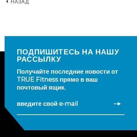
НАЗАД
ПОДПИШИТЕСЬ НА НАШУ
РАССЫЛКУ
Получайте последние новости от
TRUE Fitness прямо в ваш
почтовый ящик.
введите свой e-mail