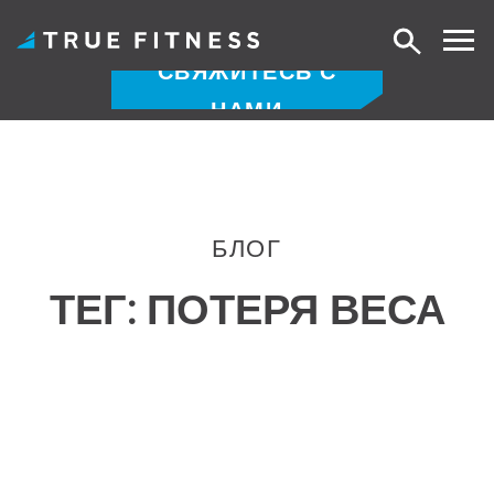
Поиск
СВЯЖИТЕСЬ С
НАМИ
Перейти
к
содержанию
БЛОГ
ТЕГ:
ПОТЕРЯ ВЕСА