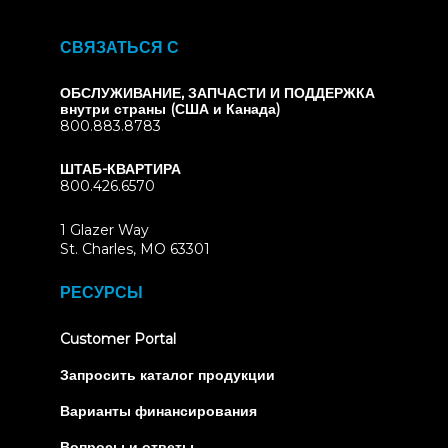
СВЯЗАТЬСЯ С
ОБСЛУЖИВАНИЕ, ЗАПЧАСТИ И ПОДДЕРЖКА
внутри страны (США и Канада)
800.883.8783
ШТАБ-КВАРТИРА
800.426.6570
1 Glazer Way
(opens
St. Charles, MO 63301
in
new
РЕСУРСЫ
tab)
(opens
Customer Portal
in
new
Запросить каталог продукции
tab)
Варианты финансирования
Вопросы и ответы