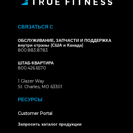
СВЯЗАТЬСЯ С
ОБСЛУЖИВАНИЕ, ЗАПЧАСТИ И ПОДДЕРЖКА
внутри страны (США и Канада)
800.883.8783
ШТАБ-КВАРТИРА
800.426.6570
1 Glazer Way
(opens
St. Charles, MO 63301
in
new
РЕСУРСЫ
tab)
(opens
Customer Portal
in
new
Запросить каталог продукции
tab)