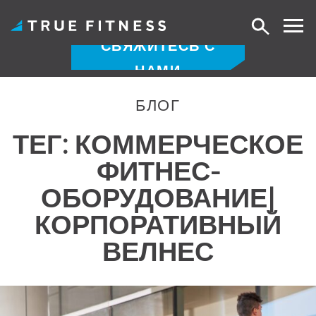
Поиск
СВЯЖИТЕСЬ С
НАМИ
Перейти
к
БЛОГ
содержанию
ТЕГ:
КОММЕРЧЕСКОЕ
ФИТНЕС-
ОБОРУДОВАНИЕ|
КОРПОРАТИВНЫЙ
ВЕЛНЕС