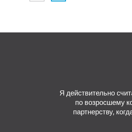
Я действительно счит
по возросшему к
партнерству, когд