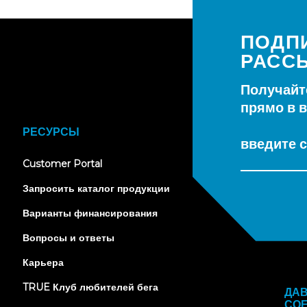
ПОДП
РАСС
Получайт
прямо в 
РЕСУРСЫ
введите с
(opens
Customer Portal
in
new
Запросить каталог продукции
tab)
Варианты финансирования
Вопросы и ответы
Карьера
TRUE Клуб любителей бега
ДА
СО