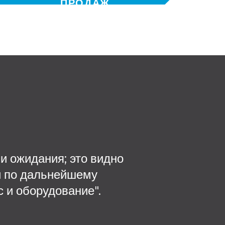
ПРОДАЖ
и ожидания; это видно
Одним из 
и по дальнейшему
руководитель т
с и оборудование".
после того, 
поставлено, п
своего сотруд