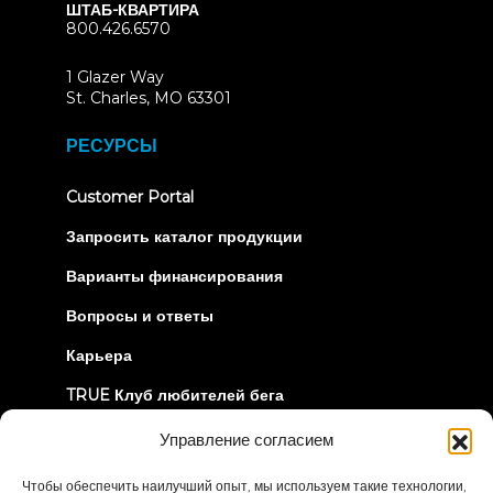
ШТАБ-КВАРТИРА
800.426.6570
1 Glazer Way
(opens
St. Charles, MO 63301
in
new
РЕСУРСЫ
tab)
(opens
Customer Portal
in
new
Запросить каталог продукции
tab)
Варианты финансирования
Вопросы и ответы
Карьера
TRUE Клуб любителей бега
Информация об отзыве
Управление согласием
Чтобы обеспечить наилучший опыт, мы используем такие технологии,