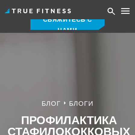
Поиск
СВЯЖИТЕСЬ С
НАМИ
Перейти
к
содержанию
БЛОГ
БЛОГИ
ПРОФИЛАКТИКА
СТАФИЛОКОККОВЫХ