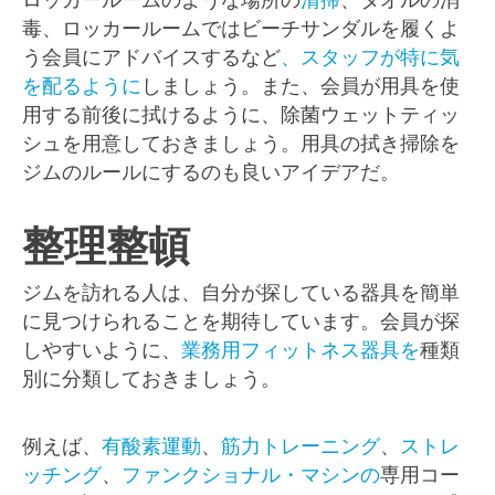
ロッカールームのような場所の
清掃
、タオルの消
毒、ロッカールームではビーチサンダルを履くよ
う会員にアドバイスするなど
、スタッフが特に気
を配るように
しましょう。また、会員が用具を使
用する前後に拭けるように、除菌ウェットティッ
シュを用意しておきましょう。用具の拭き掃除を
ジムのルールにするのも良いアイデアだ。
整理整頓
ジムを訪れる人は、自分が探している器具を簡単
に見つけられることを期待しています。会員が探
しやすいように、
業務用フィットネス器具を
種類
別に分類しておきましょう。
例えば、
有酸素運動
、
筋力トレーニング
、
ストレ
ッチング
、
ファンクショナル・マシンの
専用コー