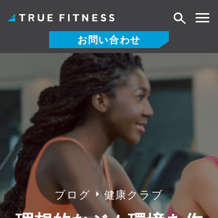
検
索
お問い合わせ
コ
ン
テ
ン
ツ
へ
ス
キ
ッ
プ
ブログ
健康クラブ