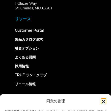
1 Glazer Way
(opens
St. Charles, MO 63301
in
new
リソース
tab)
(opens
Customer Portal
in
new
製品カタログ請求
tab)
融資オプション
よくある質問
採用情報
TRUE ラン・クラブ
リコール情報
つながろう
同意の管理