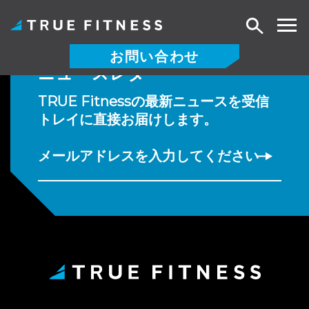
検
索
お問い合わせ
ニュースレター
コ
ン
TRUE Fitnessの最新ニュースを受信
テ
トレイに直接お届けします。
ン
ツ
メールアドレスを入力してください
へ
ス
キ
ッ
プ