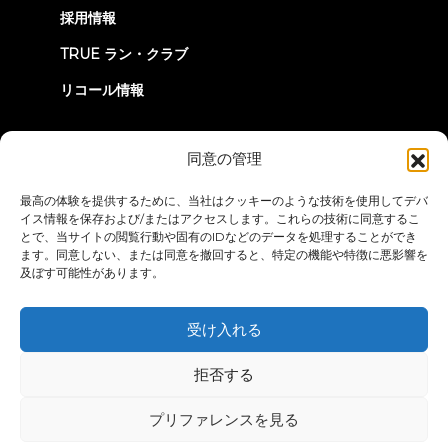
採用情報
TRUE ラン・クラブ
リコール情報
つながろう
同意の管理
最高の体験を提供するために、当社はクッキーのような技術を使用してデバ
イス情報を保存および/またはアクセスします。これらの技術に同意するこ
とで、当サイトの閲覧行動や固有のIDなどのデータを処理することができ
ます。同意しない、または同意を撤回すると、特定の機能や特徴に悪影響を
及ぼす可能性があります。
プライバシーポリシー
ご利用条件
アクセシビリティ・ステートメ
ント
受け入れる
© 2026 True Fitness. All Rights Reserved
拒否する
プリファレンスを見る