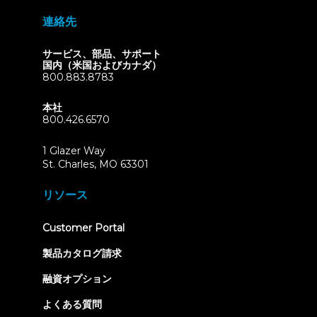
連絡先
サービス、部品、サポート
国内（米国およびカナダ）
800.883.8783
本社
800.426.6570
1 Glazer Way
(opens
St. Charles, MO 63301
in
new
リソース
tab)
(opens
Customer Portal
in
new
製品カタログ請求
tab)
融資オプション
よくある質問