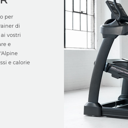
o per
rainer di
i vostri
are e
'Alpine
ssi e calorie