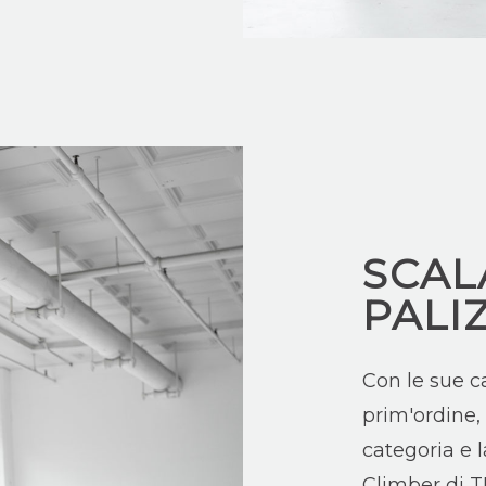
SCAL
PALI
Con le sue ca
prim'ordine,
categoria e l
Climber di T